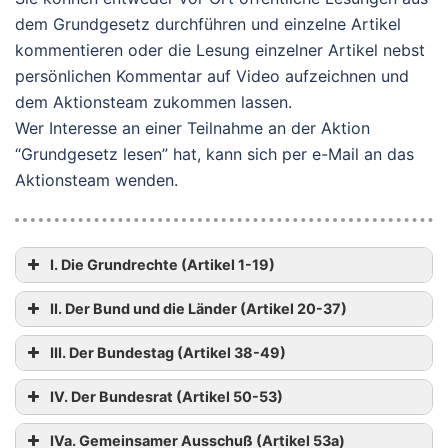
dem Grundgesetz durchführen und einzelne Artikel
kommentieren oder die Lesung einzelner Artikel nebst
persönlichen Kommentar auf Video aufzeichnen und
dem Aktionsteam zukommen lassen.
Wer Interesse an einer Teilnahme an der Aktion
“Grundgesetz lesen” hat, kann sich per e-Mail an das
Aktionsteam wenden.
I. Die Grundrechte (Artikel 1-19)
Artikel 1
II. Der Bund und die Länder (Artikel 20-37)
(1)
Die
Würde des Menschen ist unantastbar.
Sie
zu
Artikel 20
achten und zu schützen ist Verpflichtung aller
III. Der Bundestag (Artikel 38-49)
(1) Die Bundesrepublik Deutschland ist ein
staatlichen Gewalt.
Artikel 38
demokratischer und sozialer Bundesstaat.
IV. Der Bundesrat (Artikel 50-53)
(1)
Die
Abgeordneten des Deutschen Bundestages
(2) Das Deutsche Volk bekennt sich darum
Artikel 53
werden in allgemeiner, unmittelbarer, freier,
IVa. Gemeinsamer Ausschuß (Artikel 53a)
(2)
Alle
Staatsgewalt geht vom Volke aus.
Sie
wird