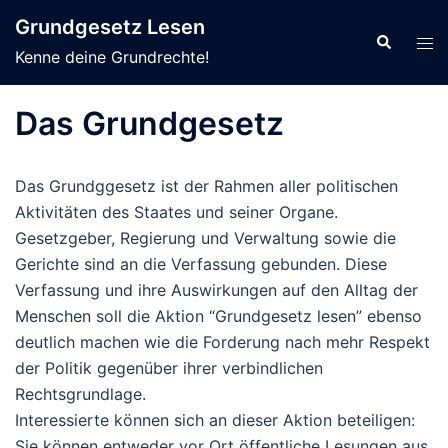
Zum
Grundgesetz Lesen
Inhalt
Suche
Men
Kenne deine Grundrechte!
springen
ums
Das Grundgesetz
Das Grundggesetz ist der Rahmen aller politischen
Aktivitäten des Staates und seiner Organe.
Gesetzgeber, Regierung und Verwaltung sowie die
Gerichte sind an die Verfassung gebunden. Diese
Verfassung und ihre Auswirkungen auf den Alltag der
Menschen soll die Aktion “Grundgesetz lesen” ebenso
deutlich machen wie die Forderung nach mehr Respekt
der Politik gegenüber ihrer verbindlichen
Rechtsgrundlage.
Interessierte können sich an dieser Aktion beteiligen:
Sie können entweder vor Ort öffentliche Lesungen aus