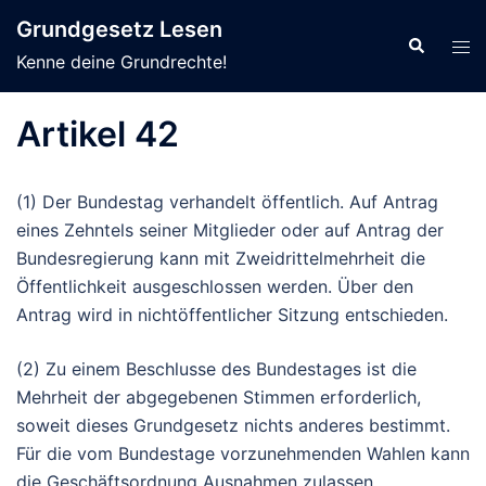
Zum
Grundgesetz Lesen
Inhalt
Suche
Men
Kenne deine Grundrechte!
springen
ums
Artikel 42
(1)
Der
Bundestag verhandelt öffentlich.
Auf
Antrag
eines Zehntels seiner Mitglieder oder auf Antrag der
Bundesregierung kann mit Zweidrittelmehrheit die
Öffentlichkeit ausgeschlossen werden.
Über
den
Antrag wird in nichtöffentlicher Sitzung entschieden.
(2)
Zu
einem Beschlusse des Bundestages ist die
Mehrheit der abgegebenen Stimmen erforderlich,
soweit dieses Grundgesetz nichts anderes bestimmt.
Für
die vom Bundestage vorzunehmenden Wahlen kann
die Geschäftsordnung Ausnahmen zulassen.