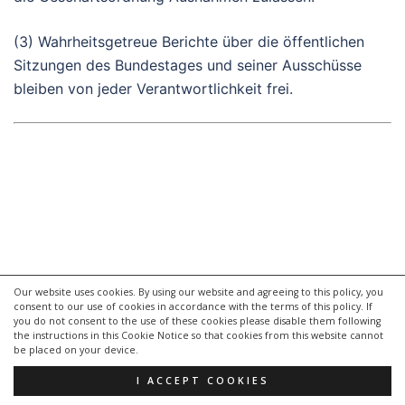
(3) Wahrheitsgetreue Berichte über die öffentlichen
Sitzungen des Bundestages und seiner Ausschüsse
bleiben von jeder Verantwortlichkeit frei.
Our website uses cookies. By using our website and agreeing to this policy, you
consent to our use of cookies in accordance with the terms of this policy. If
© 2026 Grundgesetz Lesen. Stolz präsentiert von
you do not consent to the use of these cookies please disable them following
the instructions in this Cookie Notice so that cookies from this website cannot
Sydney
be placed on your device.
I ACCEPT COOKIES