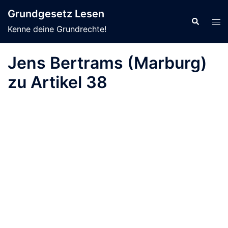
Zum
Grundgesetz Lesen
Inhalt
Suche
Men
Kenne deine Grundrechte!
springen
ums
Jens Bertrams (Marburg)
zu Artikel 38