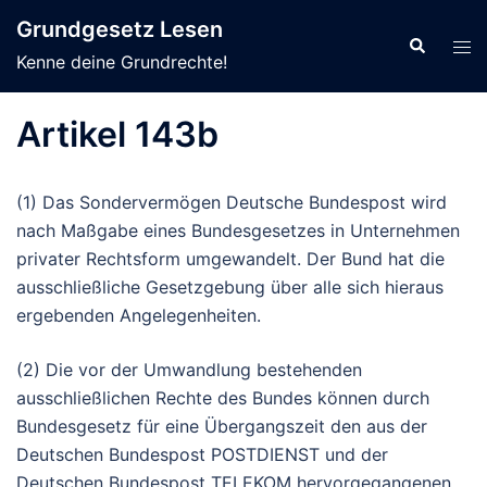
Zum
Grundgesetz Lesen
Inhalt
Suche
Men
Kenne deine Grundrechte!
springen
ums
Artikel 143b
(1) Das Sondervermögen Deutsche Bundespost wird
nach Maßgabe eines Bundesgesetzes in Unternehmen
privater Rechtsform umgewandelt. Der Bund hat die
ausschließliche Gesetzgebung über alle sich hieraus
ergebenden Angelegenheiten.
(2) Die vor der Umwandlung bestehenden
ausschließlichen Rechte des Bundes können durch
Bundesgesetz für eine Übergangszeit den aus der
Deutschen Bundespost POSTDIENST und der
Deutschen Bundespost TELEKOM hervorgegangenen