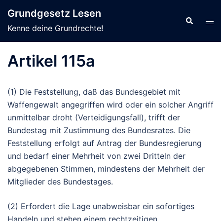
Zum
Grundgesetz Lesen
Inhalt
Suche
Men
Kenne deine Grundrechte!
springen
ums
Artikel 115a
(1) Die Feststellung, daß das Bundesgebiet mit
Waffengewalt angegriffen wird oder ein solcher Angriff
unmittelbar droht (Verteidigungsfall), trifft der
Bundestag mit Zustimmung des Bundesrates. Die
Feststellung erfolgt auf Antrag der Bundesregierung
und bedarf einer Mehrheit von zwei Dritteln der
abgegebenen Stimmen, mindestens der Mehrheit der
Mitglieder des Bundestages.
(2) Erfordert die Lage unabweisbar ein sofortiges
Handeln und stehen einem rechtzeitigen