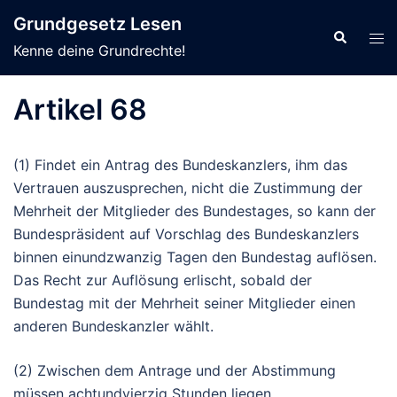
Zum
Grundgesetz Lesen
Inhalt
Suche
Men
Kenne deine Grundrechte!
springen
ums
Artikel 68
(1) Findet ein Antrag des Bundeskanzlers, ihm das
Vertrauen auszusprechen, nicht die Zustimmung der
Mehrheit der Mitglieder des Bundestages, so kann der
Bundespräsident auf Vorschlag des Bundeskanzlers
binnen einundzwanzig Tagen den Bundestag auflösen.
Das Recht zur Auflösung erlischt, sobald der
Bundestag mit der Mehrheit seiner Mitglieder einen
anderen Bundeskanzler wählt.
(2) Zwischen dem Antrage und der Abstimmung
müssen achtundvierzig Stunden liegen.