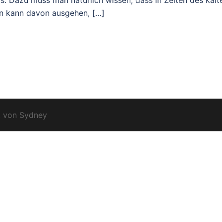
is: Dazu muss man natürlich wissen, dass in Zeiten des kalt
an kann davon ausgehen, […]
t von
Sydney