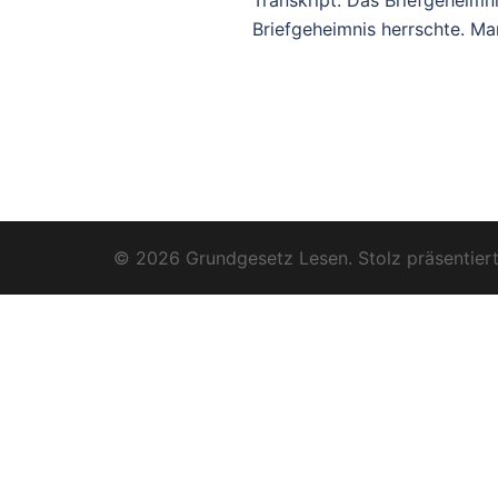
Transkript: Das Briefgeheimn
Briefgeheimnis herrschte. M
© 2026 Grundgesetz Lesen. Stolz präsentier